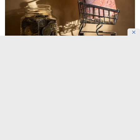
Фото: Максима Золотухина/DKNews.kz
Овощи стали главным источником недельного
снижения цен в Казахстане. К 5 августа 2026 года
огурцы подешевели на 2,4%, капуста — на 2,1%, а
помидоры и картофель — на 1,7%,
передает
DKNews.kz
.