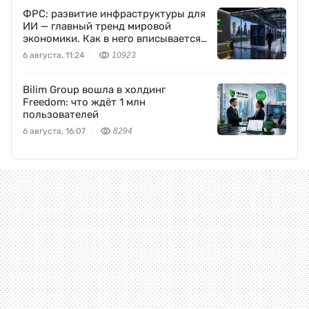
ФРС: развитие инфраструктуры для
ИИ — главный тренд мировой
экономики. Как в него вписывается
Freedom Holding Corp.
6 августа, 11:24
10923
Bilim Group вошла в холдинг
Freedom: что ждёт 1 млн
пользователей
6 августа, 16:07
8294