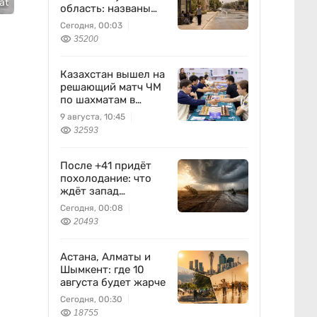
at
область: названы
даты
Сегодня, 00:03
35200
Казахстан вышел на
решающий матч ЧМ
по шахматам в
Алматы
9 августа, 10:45
32593
После +41 придёт
похолодание: что
ждёт запад
Казахстана
Сегодня, 00:08
20493
Астана, Алматы и
Шымкент: где 10
августа будет жарче
Сегодня, 00:30
18755