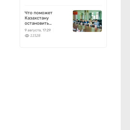
Что поможет
Казахстану
остановить
опустынивание
9 августа, 17:29
земель
11528