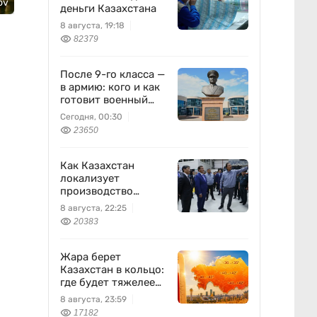
ov
деньги Казахстана
8 августа, 19:18
82379
После 9-го класса —
в армию: кого и как
готовит военный
колледж
Сегодня, 00:30
23650
Как Казахстан
локализует
производство
оборонной техники
8 августа, 22:25
20383
Жара берет
Казахстан в кольцо:
где будет тяжелее
всего 9 августа
8 августа, 23:59
17182