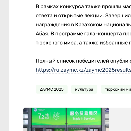
В рамках конкурса также прошли ма
ответа и открытые лекции. Заверши
награждения в Казахском националь
Абая. В программе гала-концерта п
тюркского мира, а также избранные 
Полный список победителей опублик
https://ru.zaymc.kz/zaymc2025result
ZAYMC 2025
культура
тюркский м