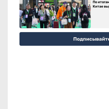
По итога
Китае выр
Подписывайтес