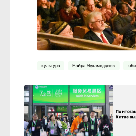
культура
Майра Мұхамедқызы
юби
По итога
Китае выр