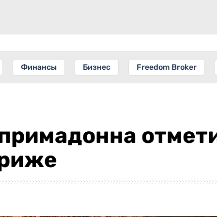
Финансы
Бизнес
Freedom Broker
 примадонна отмет
ариже