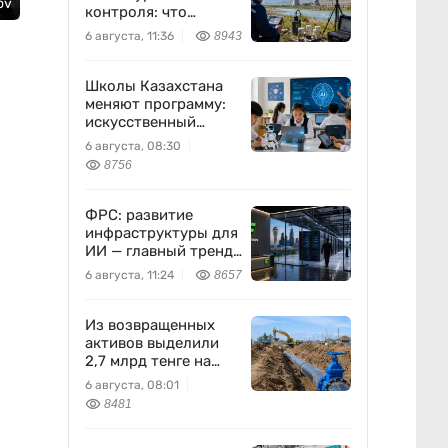
ov
контроля: что
предлагают ученые
6 августа, 11:36
8943
на фоне развития
атомной энергетики
Школы Казахстана
меняют программу:
искусственный
интеллект станет
6 августа, 08:30
частью уроков с 1
8756
класса
ФРС: развитие
инфраструктуры для
ИИ — главный тренд
мировой экономики.
6 августа, 11:24
8657
Как в него
вписывается
Freedom Holding
Из возвращенных
Corp.
активов выделили
2,7 млрд тенге на
водоснабжение
6 августа, 08:01
8481