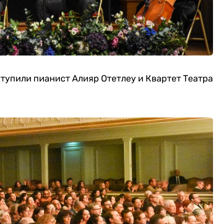
тупили пианист Алияр Отетлеу и Квартет Театра