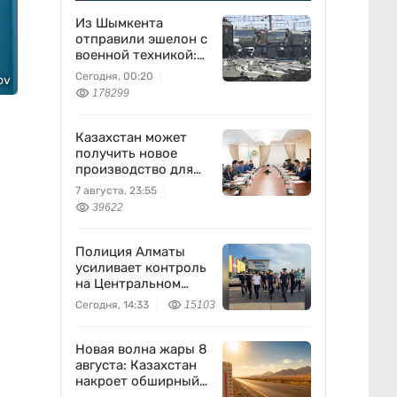
Из Шымкента
отправили эшелон с
военной техникой:
что известно
Сегодня, 00:20
ov
178299
Казахстан может
получить новое
производство для
химпрома и
7 августа, 23:55
энергетики
39622
Полиция Алматы
усиливает контроль
на Центральном
вещевом рынке
Сегодня, 14:33
15103
Новая волна жары 8
августа: Казахстан
накроет обширный