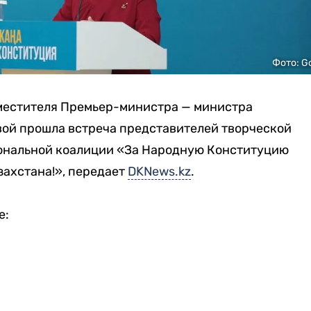
Фото: G
местителя Премьер-министра — министра
ой прошла встреча представителей творческой
ональной коалиции «За Народную Конституцию
захстана!», передает
DKNews.kz
.
е: