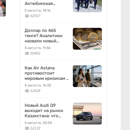
Актюбинская
область
5 августа, 14:16
ov
62557
Доллар по 465
тенге? Аналитики
назвали новый
диапазон
5 августа, 11:36
50402
Как Air Astana
противостоит
мировым кризисам в
авиации
5 августа, 16:30
12628
Новый Audi Q9
выходит на рынок
Казахстана: что
известно
5 августа, 20:50
12133