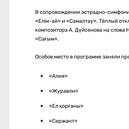
В сопровождении эстрадно-симфони
«Елім-ай» и «Самалтау». Тёплый отк
композитора А. Дүйсенова на слова 
«Сағым».
Особое место в программе заняли пр
«Алия»
«Журавли»
«Ел қорғаны»
«Сержант»