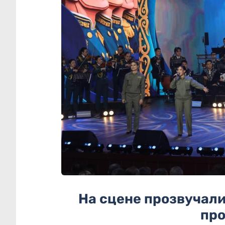
На сцене прозвучал
пр