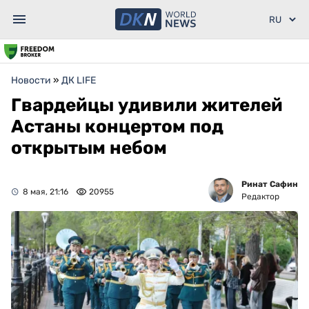
Новости
»
ДК LIFE
Гвардейцы удивили жителей
Астаны концертом под
открытым небом
Ринат Сафин
8 мая, 21:16
20955
Редактор