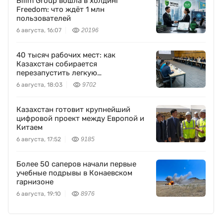
Bilim Group вошла в холдинг
Freedom: что ждёт 1 млн
пользователей
6 августа, 16:07
20196
40 тысяч рабочих мест: как
Казахстан собирается
перезапустить легкую
промышленность
6 августа, 18:03
9702
Казахстан готовит крупнейший
цифровой проект между Европой и
Китаем
6 августа, 17:52
9185
Более 50 саперов начали первые
учебные подрывы в Конаевском
гарнизоне
6 августа, 19:10
8976