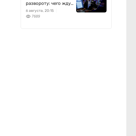
развороту: чего ждут
инвесторы сегодня
6 августа, 20:15
7689