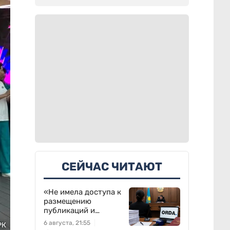
СЕЙЧАС ЧИТАЮТ
«Не имела доступа к
размещению
публикаций и
выполняла
6 августа, 21:55
РК
поручения