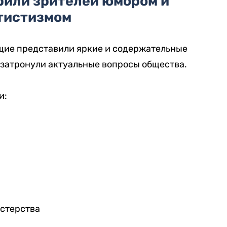
рили зрителей юмором и
тистизмом
щие представили яркие и содержательные
 затронули актуальные вопросы общества.
и:
астерства