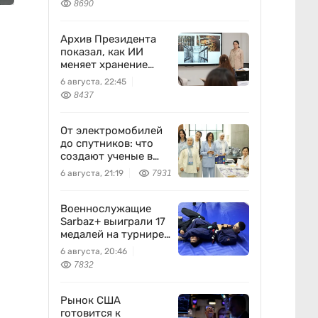
8690
Бажкеновой» – экс-
корреспондент
Orda.kz Дуйсенова
Архив Президента
показал, как ИИ
меняет хранение
документов в
6 августа, 22:45
Казахстане
8437
От электромобилей
до спутников: что
создают ученые в
Казахстане
6 августа, 21:19
7931
Военнослужащие
Sarbaz+ выиграли 17
медалей на турнире
по джиу-джитсу
6 августа, 20:46
7832
Рынок США
готовится к