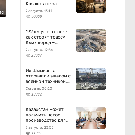
Казахстане за
неделю
7 августа, 13:14
ed
50006
192 км уже готовы:
как строят трассу
Кызылорда –
Жезказган
7 августа, 19:56
23067
Из Шымкента
отправили эшелон с
военной техникой:
что известно
Сегодня, 00:20
13882
Казахстан может
получить новое
производство для
химпрома и
7 августа, 23:55
энергетики
11891