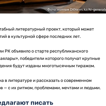
Фото: коллаж DKNews.kz/AI-generat
табный литературный проект, который может
тий в культурной сфере последних лет.
и РК объявило о старте республиканского
каялары», победители которого получат крупные
дения будут изданы многотысячным тиражом.
а в литературе и рассказать о современном
в — с их ритмом, проблемами, мечтами и людьми.
едлагают писать