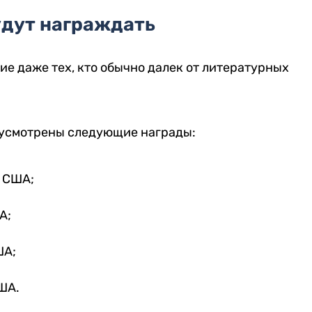
удут награждать
е даже тех, кто обычно далек от литературных
дусмотрены следующие награды:
в США;
А;
ША;
США.