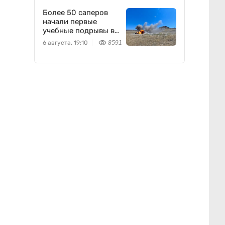
Более 50 саперов
начали первые
учебные подрывы в
Конаевском
6 августа, 19:10
8591
гарнизоне