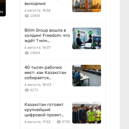
выходные
6 августа, 15:56
ov
15906
Bilim Group вошла в
холдинг Freedom: что
ждёт 1 млн
пользователей
6 августа, 16:07
15664
40 тысяч рабочих
мест: как Казахстан
собирается
перезапустить
6 августа, 18:03
легкую
9273
промышленность
Казахстан готовит
крупнейший
цифровой проект
между Европой и
6 августа, 17:52
8756
Китаем