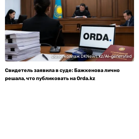
Фото: коллаж DKNews.kz/AI-generated
Свидетель заявила в суде: Бажкенова лично
решала, что публиковать на Orda.kz