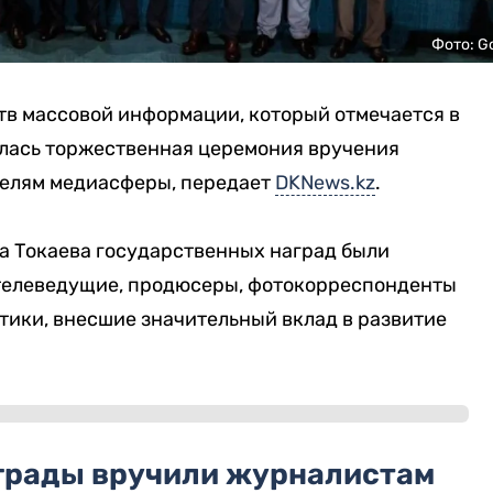
Фото: G
тв массовой информации, который отмечается в
ялась торжественная церемония вручения
телям медиасферы, передает
DKNews.kz
.
 Токаева государственных наград были
телеведущие, продюсеры, фотокорреспонденты
тики, внесшие значительный вклад в развитие
грады вручили журналистам