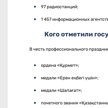
97 радиостанций;
1 457 информационных агентств
Кого отметили го
В честь профессионального праздни
ордена «Құрмет»;
медали «Ерен еңбегі үшін»;
медали «Шапағат»;
почетного звания «Қазақстанны