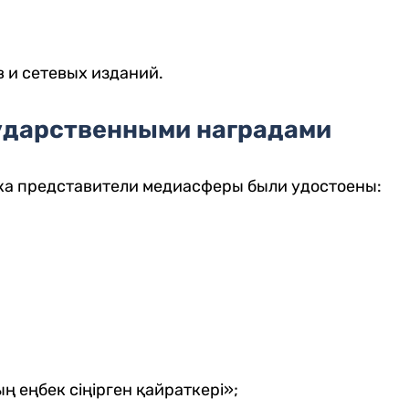
 и сетевых изданий.
сударственными наградами
ка представители медиасферы были удостоены:
ң еңбек сіңірген қайраткері»;