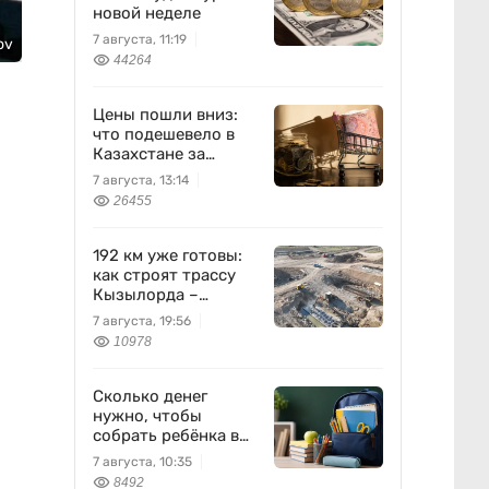
новой неделе
7 августа, 11:19
ov
44264
Цены пошли вниз:
что подешевело в
Казахстане за
неделю
7 августа, 13:14
26455
192 км уже готовы:
как строят трассу
Кызылорда –
Жезказган
7 августа, 19:56
10978
Сколько денег
нужно, чтобы
собрать ребёнка в
школу?
7 августа, 10:35
8492