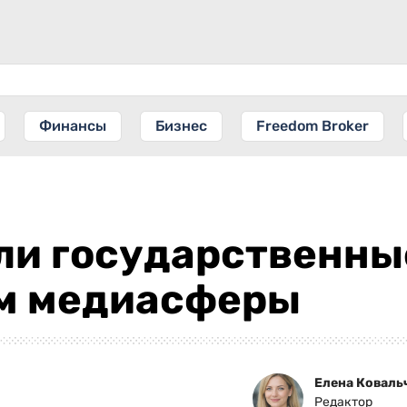
Финансы
Бизнес
Freedom Broker
ли государственны
м медиасферы
Елена Коваль
Редактор