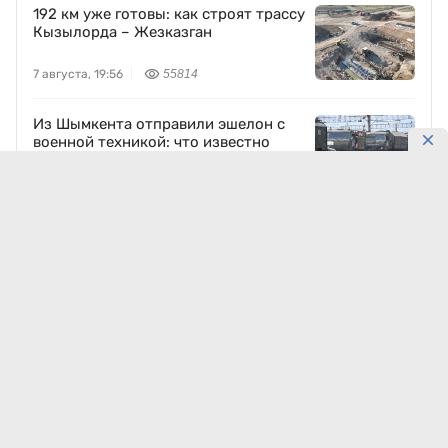
192 км уже готовы: как строят трассу
Кызылорда – Жезказган
7 августа, 19:56
55814
Из Шымкента отправили эшелон с
военной техникой: что известно
Сегодня, 00:20
29887
Казахстан может получить новое
производство для химпрома и
энергетики
7 августа, 23:55
14454
Вокзал Астана-1 станет современнее:
что получат пассажиры
7 августа, 19:32
14036