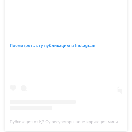
Посмотреть эту публикацию в Instagram
Публикация от ҚР Су ресурстары және ирригация министрлігі (@su_resurstari_ministrligi)