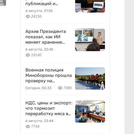
ik
публикаций и
выполняла
6 августа, 21:55
поручения
24156
Бажкеновой» – экс-
корреспондент
Orda.kz Дуйсенова
Архив Президента
показал, как ИИ
меняет хранение
документов в
6 августа, 22:45
Казахстане
19140
Военная полиция
Минобороны прошла
проверку на
выносливость
Сегодня, 00:33
7986
НДС, цены и экспорт:
что тормозит
переработку мяса в
Казахстане
6 августа, 23:44
7744