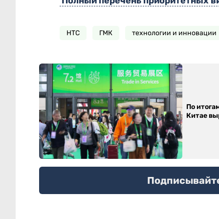
Полный перечень приоритетных в
НТС
ГМК
технологии и инновации
По итога
Китае выр
Подписывайтес