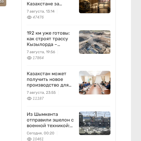
da
Казахстане за
неделю
7 августа, 13:14
47476
192 км уже готовы:
как строят трассу
Кызылорда –
Жезказган
7 августа, 19:56
17864
Казахстан может
получить новое
производство для
химпрома и
7 августа, 23:55
энергетики
11187
Из Шымкента
отправили эшелон с
военной техникой:
что известно
Сегодня, 00:20
10461