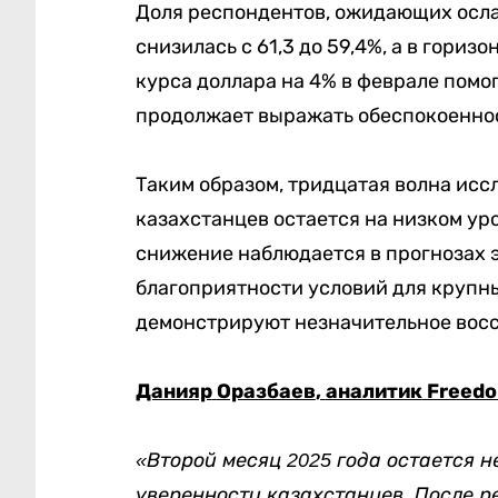
Доля респондентов, ожидающих ослаб
снизилась с 61,3 до 59,4%, а в гориз
курса доллара на 4% в феврале помо
продолжает выражать обеспокоеннос
Таким образом, тридцатая волна ис
казахстанцев остается на низком уро
снижение наблюдается в прогнозах э
благоприятности условий для крупн
демонстрируют незначительное вос
Данияр
Оразбаев
,
аналитик
Freedo
«Второй месяц 2025 года остается 
уверенности казахстанцев. После р