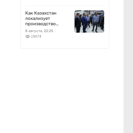
Как Казахстан
локализует
производство
оборонной техники
8 августа, 22:25
19074