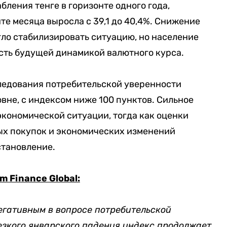
ления тенге в горизонте одного года,
онте месяца выросла с 39,1 до 40,4%. Снижение
гло стабилизировать ситуацию, но население
ть будущей динамикой валютного курса.
следования потребительской уверенности
вне, с индексом ниже 100 пунктов. Сильное
кономической ситуации, тогда как оценки
ых покупок и экономических изменений
становление.
m Finance Global:
негативным в вопросе потребительской
езкого январского падения индекс продолжает