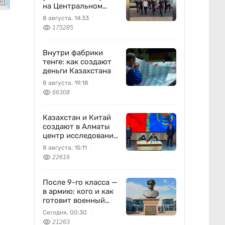
al
на Центральном
вещевом рынке
8 августа, 14:33
175285
Внутри фабрики
тенге: как создают
деньги Казахстана
8 августа, 19:18
66308
Казахстан и Китай
создают в Алматы
центр исследований
землетрясений
8 августа, 15:11
22616
После 9-го класса —
в армию: кого и как
готовит военный
колледж
Сегодня, 00:30
21263