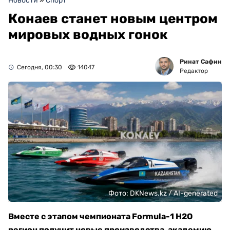
Новости
»
Спорт
Конаев станет новым центром
мировых водных гонок
Ринат Сафин
Сегодня, 00:30
14047
Редактор
Фото: DKNews.kz / AI-generated
Вместе с этапом чемпионата Formula-1 H2O
регион получит новые производства, академию