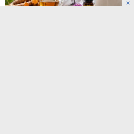
Травяные настои не так безобидны.
Куркуму и
расторопшу часто воспринимают как мягкий способ
«поддержать печень», однако результат зависит от
формы препарата, дозировки, сопутствующих
заболеваний и лекарств, передает
DKNews.kz
.