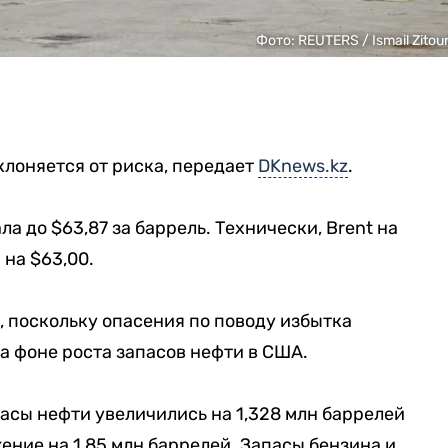
Фото: REUTERS / Ismail Zitou
клоняется от риска, передает
DKnews.kz
.
ла до $63,87 за баррель. Технически, Brent на
на $63,00.
 поскольку опасения по поводу избытка
а фоне роста запасов нефти в США.
асы нефти увеличились на 1,328 млн баррелей
ение на 1,85 млн баррелей. Запасы бензина и