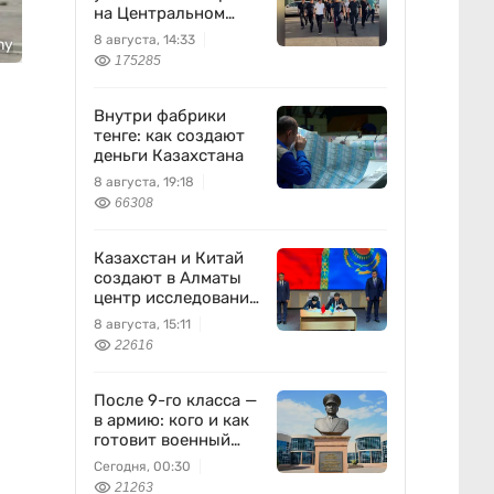
на Центральном
вещевом рынке
8 августа, 14:33
ny
175285
Внутри фабрики
тенге: как создают
деньги Казахстана
8 августа, 19:18
66308
Казахстан и Китай
создают в Алматы
центр исследований
землетрясений
8 августа, 15:11
22616
После 9-го класса —
в армию: кого и как
готовит военный
колледж
Сегодня, 00:30
21263