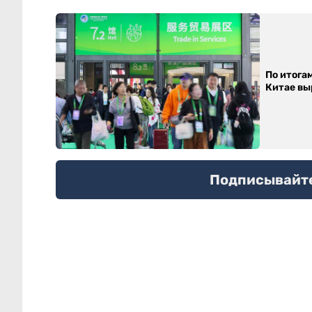
По итога
Китае выр
Подписывайтес