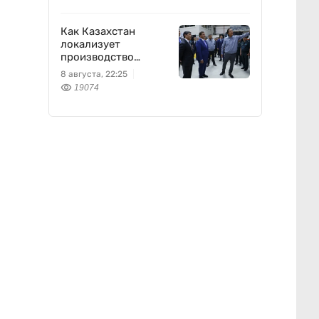
Как Казахстан
локализует
производство
оборонной техники
8 августа, 22:25
19074