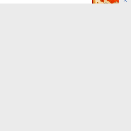
8 августа, 23:59
20614
Древний Отырар восстанавливают
по традиционным технологиям
8 августа, 19:53
13992