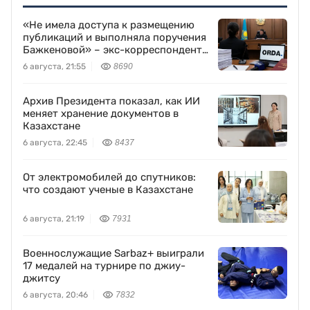
«Не имела доступа к размещению
публикаций и выполняла поручения
Бажкеновой» – экс-корреспондент
Orda.kz Дуйсенова
6 августа, 21:55
8690
Архив Президента показал, как ИИ
меняет хранение документов в
Казахстане
6 августа, 22:45
8437
От электромобилей до спутников:
что создают ученые в Казахстане
6 августа, 21:19
7931
Военнослужащие Sarbaz+ выиграли
17 медалей на турнире по джиу-
джитсу
6 августа, 20:46
7832