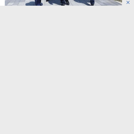
Фото: primeminister.kz
Актюбинская область одновременно обновляет
дороги, железнодорожные вокзалы, коммунальную
инфраструктуру и запускает новые
инвестиционные проекты. Ход работ лично
проинспектировал первый заместитель Премьер-
министра Нурлыбек Налибаев, передает
DKNews.kz
.