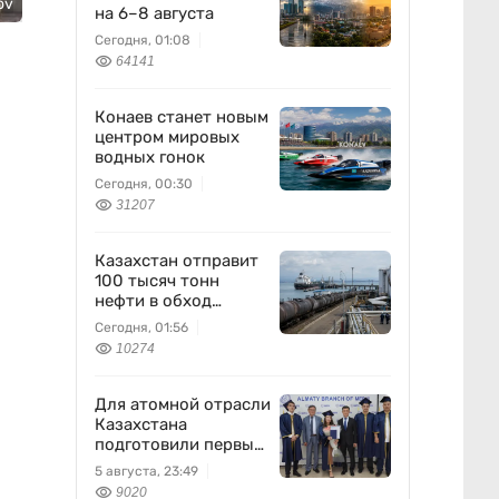
ov
на 6–8 августа
Сегодня, 01:08
64141
Конаев станет новым
центром мировых
водных гонок
Сегодня, 00:30
31207
Казахстан отправит
100 тысяч тонн
нефти в обход
России
Сегодня, 01:56
10274
Для атомной отрасли
Казахстана
подготовили первых
специалистов
5 августа, 23:49
9020