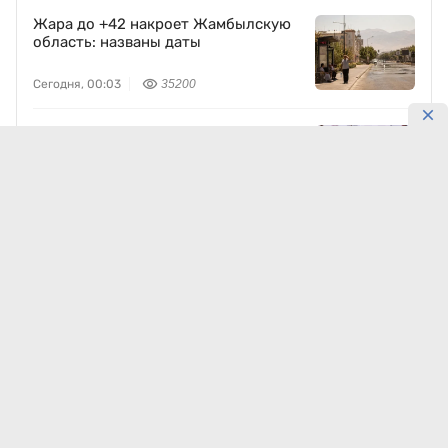
Жара до +42 накроет Жамбылскую
область: названы даты
Сегодня, 00:03
35200
Казахстан вышел на решающий матч
ЧМ по шахматам в Алматы
9 августа, 10:45
32593
После +41 придёт похолодание: что
ждёт запад Казахстана
Сегодня, 00:08
20493
Астана, Алматы и Шымкент: где 10
августа будет жарче
Сегодня, 00:30
18755