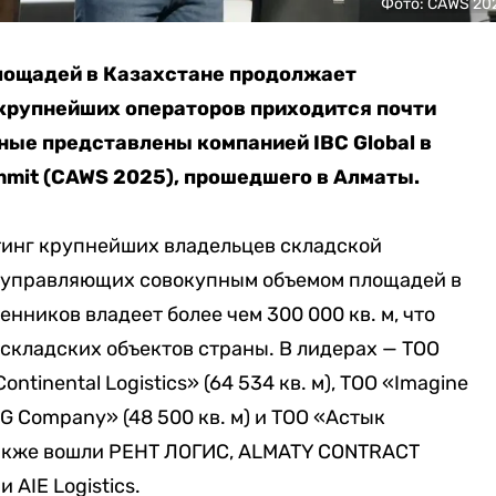
Фото: CAWS 20
лощадей в Казахстане продолжает
 крупнейших операторов приходится почти
ные представлены компанией IBC Global в
mmit (CAWS 2025), прошедшего в Алматы.
тинг крупнейших владельцев складской
, управляющих совокупным объемом площадей в
енников владеет более чем 300 000 кв. м, что
 складских объектов страны. В лидерах — TOO
Continental Logistics» (64 534 кв. м), TOO «Imagine
ALG Company» (48 500 кв. м) и TOO «Астык
у также вошли РЕНТ ЛОГИС, ALMATY CONTRACT
и AIE Logistics.