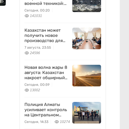
25
военной техникой:
что известно
Сегодня, 00:20
141031
Казахстан может
получить новое
производство для
химпрома и
7 августа, 23:55
энергетики
24596
Новая волна жары 8
августа: Казахстан
накроет обширный
антициклон
Сегодня, 00:59
13002
Полиция Алматы
усиливает контроль
на Центральном
вещевом рынке
Сегодня, 14:33
10274