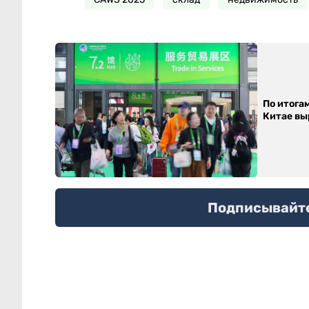
По итога
Китае выр
Подписывайтес