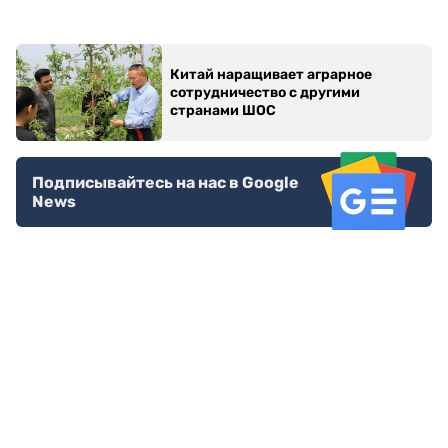
места для отдыха.
Создание парка реализуется в рамках задач
экологической акции «Таза Қазақстан».
Новые театр и стадион
В завершение рабочей поездки первому вице-
премьеру представили проекты развития деловой
зоны микрорайона Алтын Орда.
Здесь планируется строительство нового
музыкально-драматического театра и современного
футбольного стадиона вместимостью 35 тысяч
зрителей.
Почему это важно