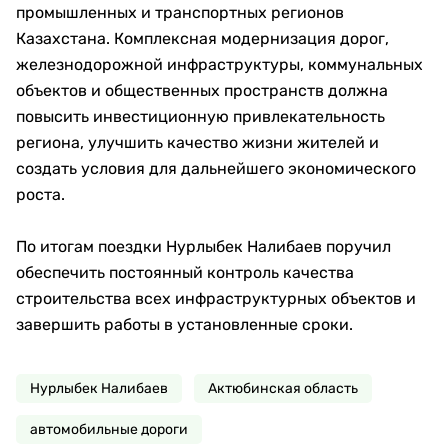
Ответственным службам поручено завершить
ремонтные работы в установленные сроки, чтобы
подготовка была полностью завершена уже в
сентябре.
Кроме того, рядом со спортивным комплексом
«Коныс» завершается строительство нового
общественного парка площадью 1,6 гектара.
Проект включает:
прогулочные и беговые дорожки;
детские площадки;
спортивные зоны;
амфитеатр;