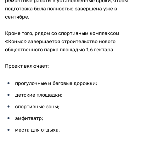
вопросам социально-экономического развития
региона.
Обсуждались привлечение инвестиций, запуск
новых производств, развитие специальной
экономической зоны «Актобе», модернизация
сельского хозяйства и реализация поручений Главы
государства.
Нурлыбек Налибаев также посетил:
Ситуационный центр «109», интегрированный с
государственными информационными
системами;
Актюбинский завод ферросплавов АО «ТНК
"Казхром"», где ознакомился с планами
развития производства.