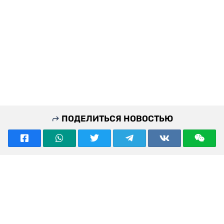
Актюбинская область остается одним из ключевых
промышленных и транспортных регионов
Казахстана. Комплексная модернизация дорог,
железнодорожной инфраструктуры, коммунальных
объектов и общественных пространств должна
повысить инвестиционную привлекательность
региона, улучшить качество жизни жителей и
создать условия для дальнейшего экономического
роста.
По итогам поездки Нурлыбек Налибаев поручил
обеспечить постоянный контроль качества
строительства всех инфраструктурных объектов и
завершить работы в установленные сроки.
Нурлыбек Налибаев
Актюбинская область