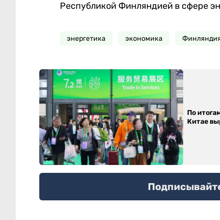
Республикой Финляндией в сфере эн
энергетика
экономика
Финлянди
По итога
Китае выр
Подписывайтес