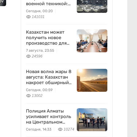
ov
военной техникой:
что известно
Сегодня, 00:20
141031
Казахстан может
получить новое
производство для
химпрома и
7 августа, 23:55
энергетики
24596
Новая волна жары 8
августа: Казахстан
накроет обширный
антициклон
Сегодня, 00:59
13002
Полиция Алматы
усиливает контроль
на Центральном
вещевом рынке
Сегодня, 14:33
10274