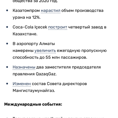
общества за 2020 год.
Казатомпром
нарастил
объем производства
урана на 12%.
Coca-Cola Içecek
построит
четвертый завод в
Казахстане.
В аэропорту Алматы
намерены
увеличить
ежегодную пропускную
способность до 55 млн пассажиров.
Назначены
два заместителя председателя
правления QazaqGaz.
Изменен
состав Совета директоров
Мангистаумунайгаз.
Международные события: