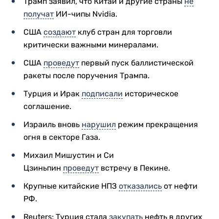
Трамп заявил, что Китай и другие страны
не
получат
ИИ-чипы Nvidia.
США
создают
клуб стран для торговли
критически важными минералами.
США
проведут
первый пуск баллистической
ракеты после поручения Трампа.
Турция и Ирак
подписали
историческое
соглашение.
Израиль вновь
нарушил
режим прекращения
огня в секторе Газа.
Михаил Мишустин и Си
Цзиньпин
проведут
встречу в Пекине.
Крупные китайские НПЗ
отказались
от нефти
РФ.
Reuters: Турция стала
закупать
нефть в других