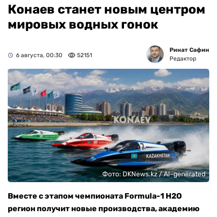
Конаев станет новым центром
мировых водных гонок
Ринат Сафин
6 августа, 00:30
52151
Редактор
Фото: DKNews.kz / AI-generated
Вместе с этапом чемпионата Formula-1 H2O
регион получит новые производства, академию