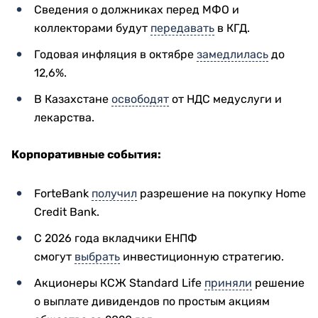
Сведения о должниках перед МФО и
коллекторами будут
передавать
в КГД.
Годовая инфляция в октябре
замедлилась
до
12,6%.
В Казахстане
освободят
от НДС медуслуги и
лекарства.
Корпоративные события:
ForteBank
получил
разрешение на покупку Home
Credit Bank.
С 2026 года вкладчики ЕНПФ
смогут
выбрать
инвестиционную стратегию.
Акционеры КСЖ Standard Life
приняли
решение
о выплате дивидендов по простым акциям