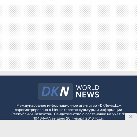
Международное информационное агентство «DKNews.kz»
зарегистрировано в Министерстве культуры и информации
Республики Казахстан. Свидетельство о постановке на учет №
10484-АА выдано 20 января 2010 года.
Как разместить агитационные материалы политическим партиям на
DKNews.kz