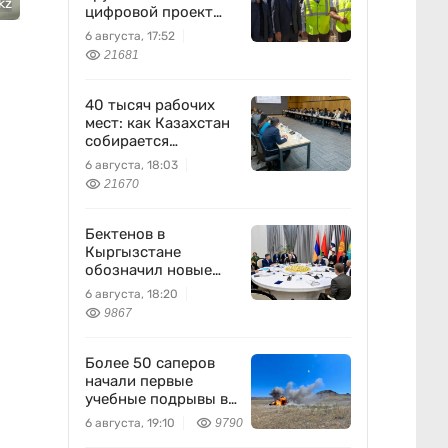
kz
цифровой проект
между Европой и
6 августа, 17:52
Китаем
21681
40 тысяч рабочих
мест: как Казахстан
собирается
перезапустить
6 августа, 18:03
легкую
21670
промышленность
Бектенов в
Кыргызстане
обозначил новые
приоритеты ЕАЭС
6 августа, 18:20
9867
Более 50 саперов
начали первые
учебные подрывы в
Конаевском
6 августа, 19:10
9790
гарнизоне