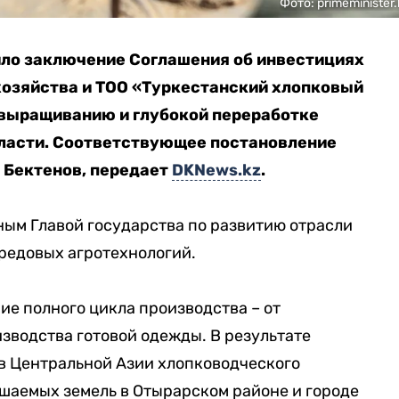
Фото: primeminister.
ло заключение Соглашения об инвестициях
озяйства и ТОО «Туркестанский хлопковый
выращиванию и глубокой переработке
ласти. Соответствующее постановление
 Бектенов, передает
DKNews.kz
.
ным Главой государства по развитию отрасли
редовых агротехнологий.
е полного цикла производства – от
зводства готовой одежды. В результате
в Центральной Азии хлопководческого
ошаемых земель в Отырарском районе и городе