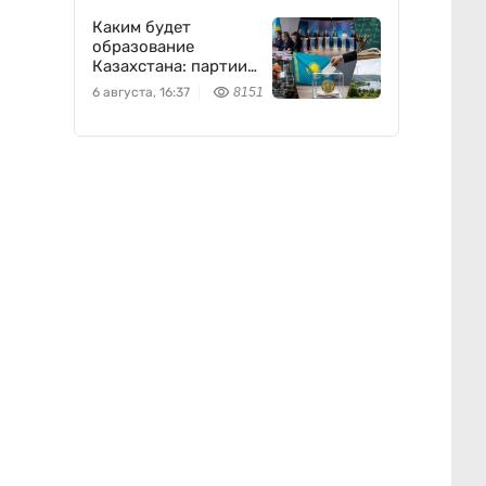
Каким будет
образование
Казахстана: партии
представили свои
6 августа, 16:37
8151
предложения