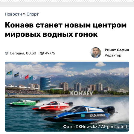
Новости
»
Спорт
Конаев станет новым центром
мировых водных гонок
Ринат Сафин
Сегодня, 00:30
49775
Редактор
Фото: DKNews.kz / AI-generated