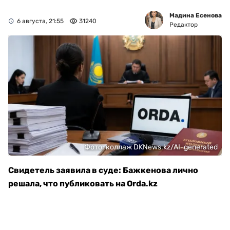
Мадина Есенова
6 августа, 21:55
31240
Редактор
Фото: коллаж DKNews.kz/AI-generated
Свидетель заявила в суде: Бажкенова лично
решала, что публиковать на Orda.kz