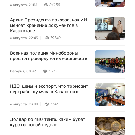
Orda.kz Дуйсенова
6 августа, 21:55
24156
Архив Президента показал, как ИИ
меняет хранение документов в
Казахстане
6 августа, 22:45
19140
Военная полиция Минобороны
прошла проверку на выносливость
Сегодня, 00:33
7986
НДС, цены и экспорт: что тормозит
переработку мяса в Казахстане
6 августа, 23:44
7744
Доллар до 480 тенге: каким будет
курс на новой неделе