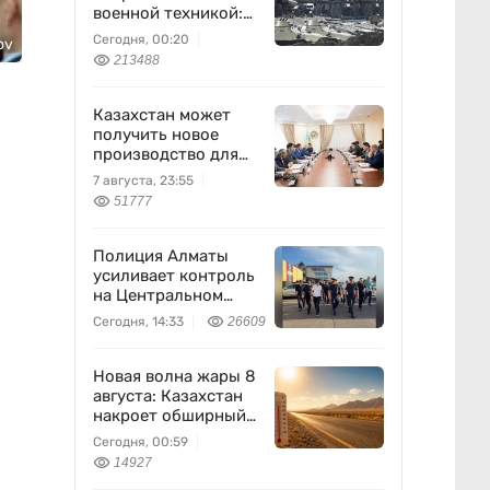
военной техникой:
что известно
Сегодня, 00:20
ov
213488
Казахстан может
получить новое
производство для
химпрома и
7 августа, 23:55
энергетики
51777
Полиция Алматы
усиливает контроль
на Центральном
вещевом рынке
Сегодня, 14:33
26609
Новая волна жары 8
августа: Казахстан
накроет обширный
антициклон
Сегодня, 00:59
14927