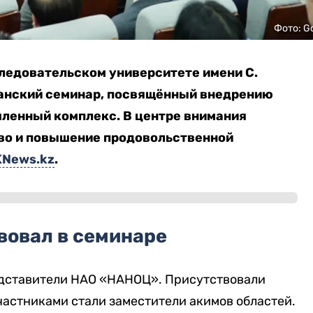
Фото: G
ледовательском университете имени С.
анский семинар, посвящённый внедрению
ленный комплекс. В центре внимания
во и повышение продовольственной
KNews.kz
.
вовал в семинаре
едставители НАО «НАНОЦ». Присутствовали
частниками стали заместители акимов областей.