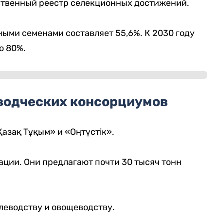
рственный реестр селекционных достижений.
ыми семенами составляет 55,6%. К 2030 году
о 80%.
водческих консорциумов
азақ Тұқым» и «Оңтүстік».
ции. Они предлагают почти 30 тысяч тонн
леводству и овощеводству.