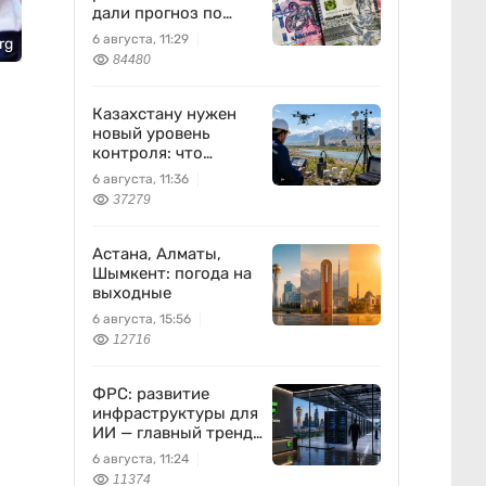
дали прогноз по
доллару
6 августа, 11:29
rg
84480
Казахстану нужен
новый уровень
контроля: что
предлагают ученые
6 августа, 11:36
на фоне развития
37279
атомной энергетики
Астана, Алматы,
Шымкент: погода на
выходные
6 августа, 15:56
12716
ФРС: развитие
инфраструктуры для
ИИ — главный тренд
мировой экономики.
6 августа, 11:24
Как в него
11374