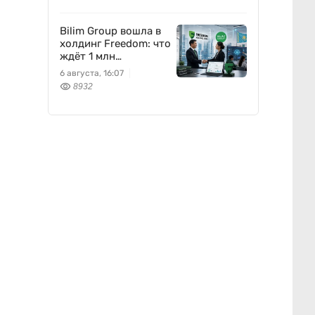
вписывается
Freedom Holding
Corp.
Bilim Group вошла в
холдинг Freedom: что
ждёт 1 млн
пользователей
6 августа, 16:07
8932