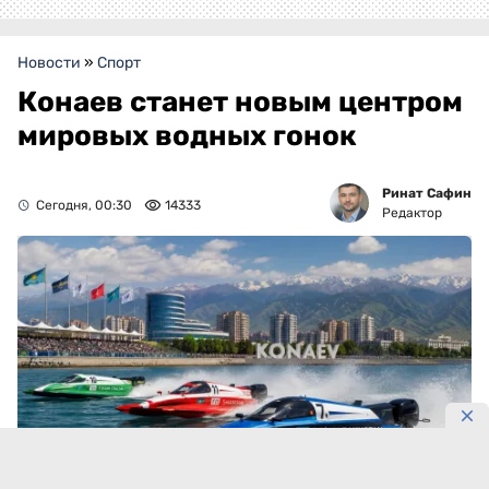
Новости
»
Спорт
Конаев станет новым центром
мировых водных гонок
Ринат Сафин
Сегодня, 00:30
14333
Редактор
Фото: DKNews.kz / AI-generated