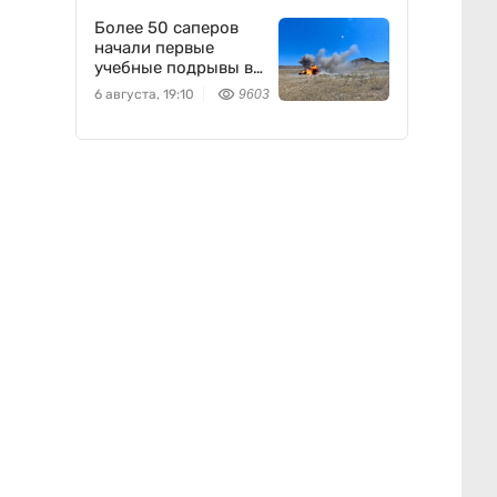
Более 50 саперов
начали первые
учебные подрывы в
Конаевском
6 августа, 19:10
9603
гарнизоне