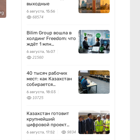
выходные
6 августа, 15:56
rg
68574
Bilim Group вошла в
холдинг Freedom: что
ждёт 1 млн
пользователей
6 августа, 16:07
21560
40 тысяч рабочих
мест: как Казахстан
собирается
перезапустить
6 августа, 18:03
легкую
10725
промышленность
Казахстан готовит
крупнейший
цифровой проект
между Европой и
6 августа, 17:52
9834
Китаем