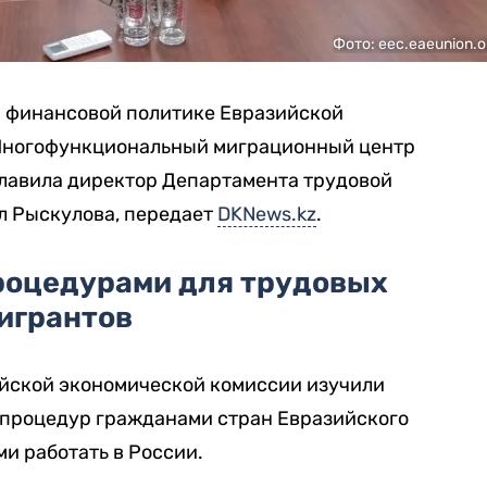
Фото: eec.eaeunion.o
и финансовой политике Евразийской
Многофункциональный миграционный центр
лавила директор Департамента трудовой
л Рыскулова, передает
DKNews.kz
.
роцедурами для трудовых
игрантов
ийской экономической комиссии изучили
 процедур гражданами стран Евразийского
и работать в России.