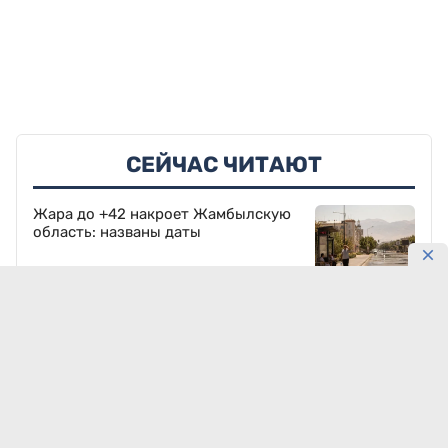
СЕЙЧАС ЧИТАЮТ
Жара до +42 накроет Жамбылскую
область: названы даты
Сегодня, 00:03
43164
Казахстан вышел на решающий матч
ЧМ по шахматам в Алматы
9 августа, 10:45
42526
Астана, Алматы и Шымкент: где 10