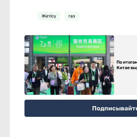
Жетісу
газ
По итога
Китае выр
Подписывайтес