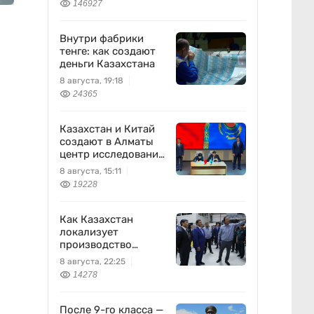
146927
Внутри фабрики
тенге: как создают
деньги Казахстана
8 августа, 19:18
24365
Казахстан и Китай
создают в Алматы
центр исследований
землетрясений
8 августа, 15:11
19228
Как Казахстан
локализует
производство
оборонной техники
8 августа, 22:25
14278
После 9-го класса —