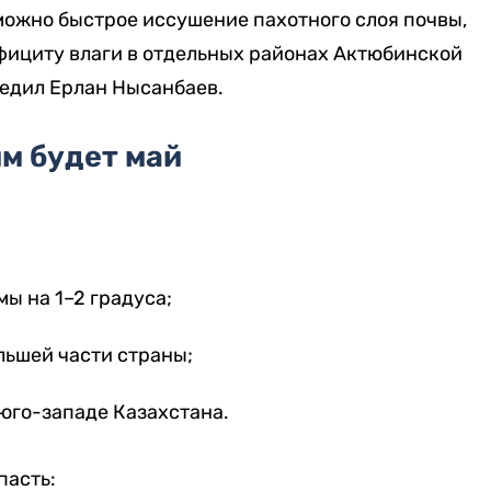
ожно быстрое иссушение пахотного слоя почвы,
фициту влаги в отдельных районах Актюбинской
едил Ерлан Нысанбаев.
м будет май
ы на 1–2 градуса;
льшей части страны;
 юго-западе Казахстана.
пасть: