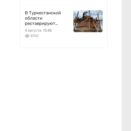
В Туркестанской
области
реставрируют
мавзолей Узбекали
5 августа, 13:38
Джанибекова
9702