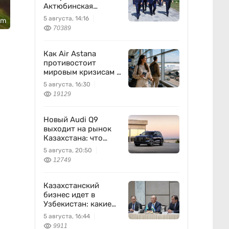
Актюбинская
область
5 августа, 14:16
om
70389
Как Air Astana
противостоит
мировым кризисам в
авиации
5 августа, 16:30
19129
Новый Audi Q9
выходит на рынок
Казахстана: что
известно
5 августа, 20:50
12749
Казахстанский
бизнес идет в
Узбекистан: какие
проекты готовят
5 августа, 16:44
9911