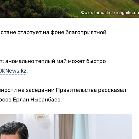
Фото: frimufilms/magnific.c
стане стартует на фоне благоприятной
: аномально теплый май может быстро
DKNews.kz
.
нности на заседании Правительства рассказал
рсов Ерлан Нысанбаев.