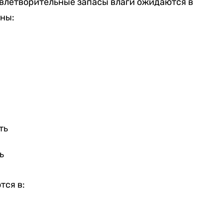
влетворительные запасы влаги ожидаются в
ны:
ть
ь
тся в: