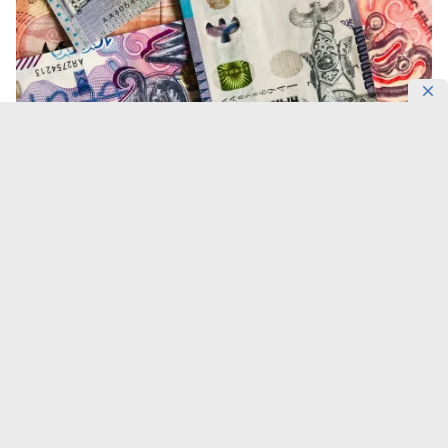
Фото: DKNews.kz
Тенге снова укрепился.