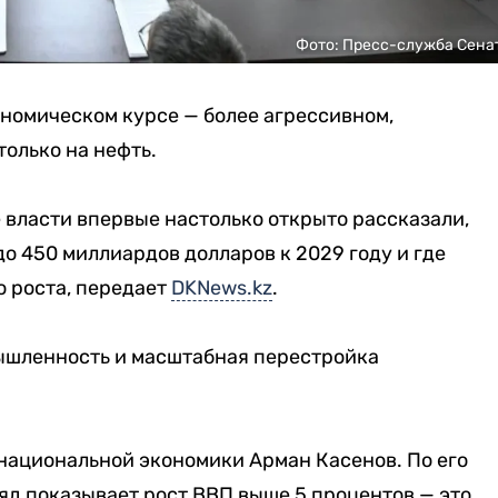
Фото: Пресс-служба Сена
ономическом курсе — более агрессивном,
олько на нефть.
 власти впервые настолько открыто рассказали,
до 450 миллиардов долларов к 2029 году и где
о роста, передает
DKNews.kz
.
ышленность и масштабная перестройка
национальной экономики Арман Касенов. По его
ряд показывает рост ВВП выше 5 процентов — это