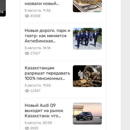
назвали новый
диапазон
5 августа, 11:36
та
45408
Новые дороги, парк и
театр: как меняется
Актюбинская
область
5 августа, 14:16
27027
Казахстанцам
разрешат передавать
100% пенсионных
накоплений
5 августа, 11:05
12947
Новый Audi Q9
выходит на рынок
Казахстана: что
известно
5 августа, 20:50
9900