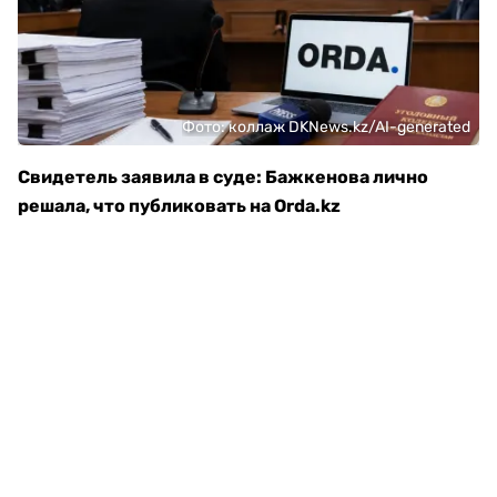
Фото: коллаж DKNews.kz/AI-generated
Свидетель заявила в суде: Бажкенова лично
решала, что публиковать на Orda.kz