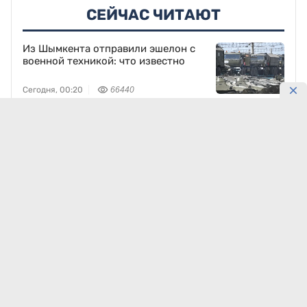
СЕЙЧАС ЧИТАЮТ
Из Шымкента отправили эшелон с
военной техникой: что известно
Сегодня, 00:20
66440
192 км уже готовы: как строят трассу
Кызылорда – Жезказган
7 августа, 19:56
60401
Казахстан может получить новое
производство для химпрома и
энергетики
7 августа, 23:55
15598
Вокзал Астана-1 станет современнее:
что получат пассажиры