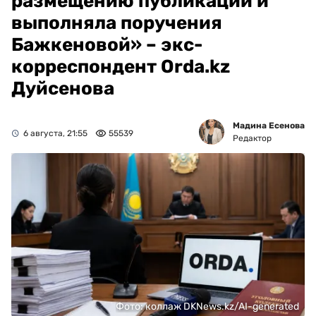
размещению публикаций и
выполняла поручения
Бажкеновой» – экс-
корреспондент Orda.kz
Дуйсенова
Мадина Есенова
6 августа, 21:55
55539
Редактор
Фото: коллаж DKNews.kz/AI-generated