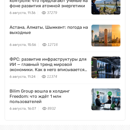
контроля: что предлагают ученые на
фоне развития атомной энергетики
6 августа, 11:36
37279
Астана, Алматы, Шымкент: погода на
выходные
6 августа, 15:56
12716
ФРС: развитие инфраструктуры для
ИИ — главный тренд мировой
экономики. Как в него вписывается
Freedom Holding Corp.
6 августа, 11:24
11374
Bilim Group вошла в холдинг
Freedom: что ждёт 1 млн
пользователей
6 августа, 16:07
8932