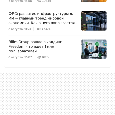
6 августа, 15:56
12716
ФРС: развитие инфраструктуры для
ИИ — главный тренд мировой
экономики. Как в него вписывается
Freedom Holding Corp.
6 августа, 11:24
11374
Bilim Group вошла в холдинг
Freedom: что ждёт 1 млн
пользователей
6 августа, 16:07
8932