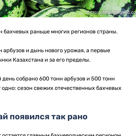
Фото: jcomp/magnific.c
н бахчевых раньше многих регионов страны.
н арбузов и дынь нового урожая, а первые
нки Казахстана и за его пределы.
 день собрано 600 тонн арбузов и 500 тонн
т одно: сезон свежих отечественных бахчевых
й появился так рано
т остается главным бахчеводческим регионом