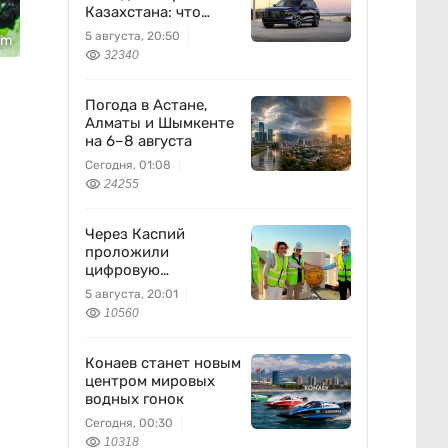
Казахстана: что
известно
5 августа, 20:50
om
32340
Погода в Астане,
Алматы и Шымкенте
на 6–8 августа
Сегодня, 01:08
24255
Через Каспий
проложили
цифровую
магистраль: что это
5 августа, 20:01
изменит
10560
Конаев станет новым
центром мировых
водных гонок
Сегодня, 00:30
10318