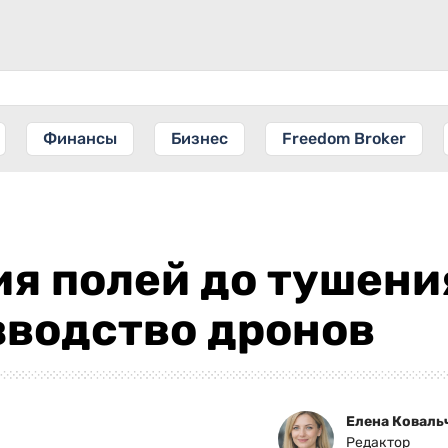
Финансы
Бизнес
Freedom Broker
я полей до тушени
зводство дронов
Елена Коваль
Редактор