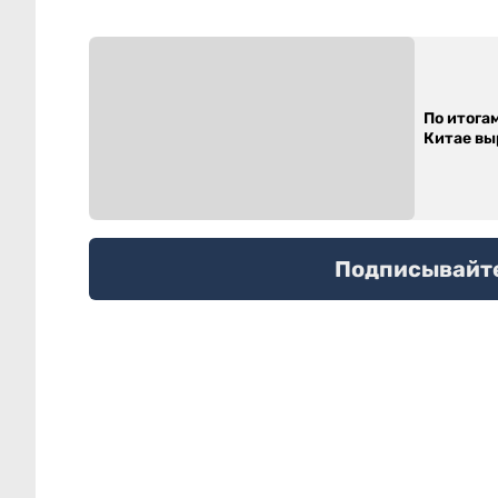
По итога
Китае выр
Подписывайтес