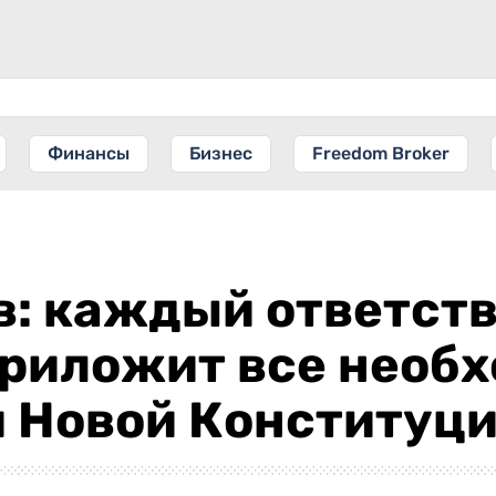
Финансы
Бизнес
Freedom Broker
в: каждый ответст
приложит все необ
и Новой Конституц