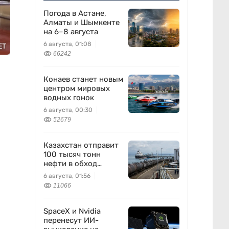
Погода в Астане,
Алматы и Шымкенте
на 6–8 августа
6 августа, 01:08
ET
66242
Конаев станет новым
центром мировых
водных гонок
6 августа, 00:30
52679
Казахстан отправит
100 тысяч тонн
нефти в обход
России
6 августа, 01:56
11066
SpaceX и Nvidia
перенесут ИИ-