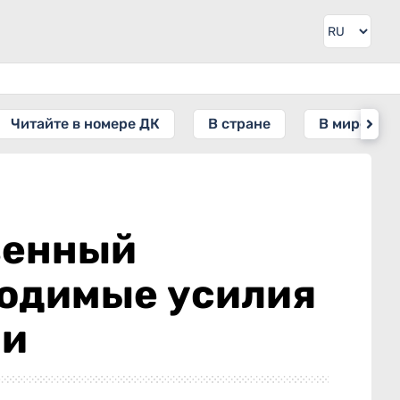
Читайте в номере ДК
В стране
В мире
венный
ходимые усилия
ии