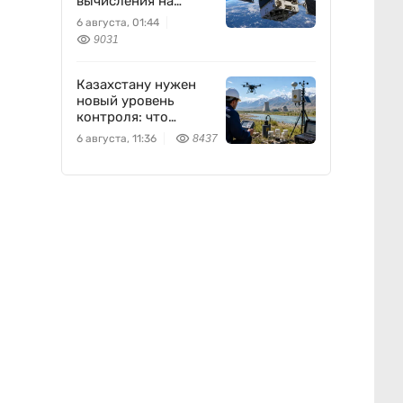
вычисления на
орбиту
6 августа, 01:44
9031
Казахстану нужен
новый уровень
контроля: что
предлагают ученые
6 августа, 11:36
8437
на фоне развития
атомной энергетики